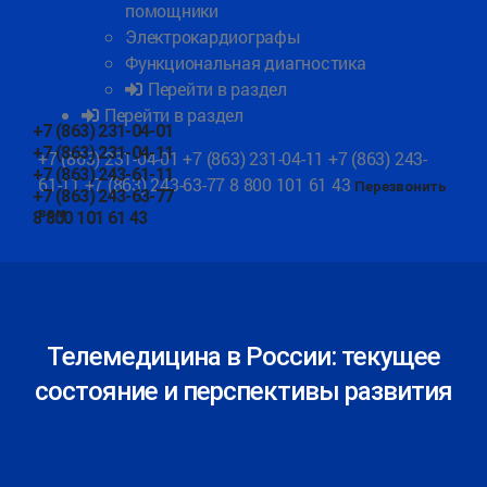
помощники
Электрокардиографы
Функциональная диагностика
Перейти в раздел
Перейти в раздел
+7 (863) 231-04-01
+7 (863) 231-04-11
+7 (863) 231-04-01
+7 (863) 231-04-11
+7 (863) 243-
+7 (863) 243-61-11
61-11
+7 (863) 243-63-77
8 800 101 61 43
Перезвонить
+7 (863) 243-63-77
вам
8 800 101 61 43
Телемедицина в России: текущее
состояние и перспективы развития